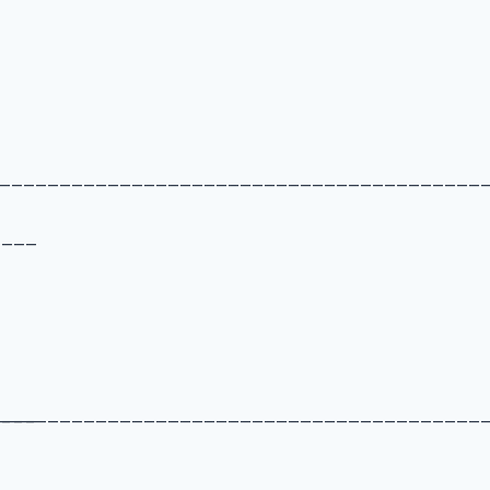
________________________________________
____
____
________________________________________