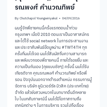
รณพงศ์ คำนวณทิพย์
By
Chutchapol Youngwiriyakul
04/09/2016
ผมรู้จักพี่ชายคนนี้ครั้งแรกตอนน้ำท่วม
กรุงเทพฯ เมื่อปี 2010 ตอนเราเป็นอาสาสมัคร
และได้ใช้ social network ในการประสานงาน
และประชาสัมพันธ์ข้อมูลผ่าน #TWT4TH ทุก
ครั้งที่ผมได้เจอ ผมได้สัมผัสถึงความสามารถ
และพลังบวกของพี่ชายคนนี้ ภายใต้รอยยิ้ม และ
ความเป็นกันเอง [คุยแบบชัชๆ] ครั้งนี้ ผมได้รับ
เกียรติจาก คุณรณพงศ์ คำนวณทิพย์ หรือพี่
รอน ปัจจุบันนอกจากดำรงตำแหน่ง กรรมการผู้
จัดการ บริษัท ยูนิเวอร์ซัล มิวสิค (ประเทศไทย)
จำกัด แล้วยังสวมหมวกในบทบาทอื่นอีกหลาย
ใบ ในบทสัมภาษณ์นี้ ผมได้มีโอกาสถามถึง
เทคนิคต่าง ๆ ในการบริหาร รวมไปถึงเรื่อง