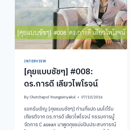
INTERVIEW
[คุยแบบชัชๆ] #008:
ดร.การดี เลียวไพโรจน์
By
Chutchapol Youngwiriyakul
07/10/2016
แขกรับเชิญ [คุยแบบชัชๆ] ท่านที่แปด ผมได้รับ
เกียรติจาก ดร.การดี เลียวไพโรจน์ กรรมการผู้
จัดการ C asean มาพูดคุยแบ่งปันประสบการณ์