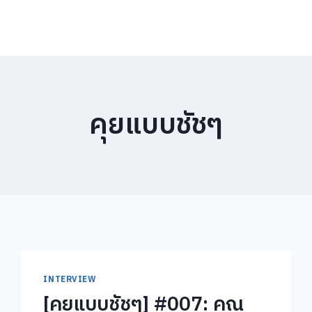
คุยแบบชัชๆ
INTERVIEW
[คุยแบบชัชๆ] #007: คุณ