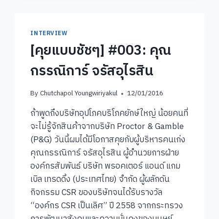
INTERVIEW
[คุยแบบชัชๆ] #003: คุณ
กรรณิการ์ จรัสอุไรสิน
By
Chutchapol Youngwiriyakul
12/01/2016
ถ้าพูดถึงบริษัทอุปโภคบริโภคยักษ์ใหญ่ น้อยคนที่
จะไม่รู้จักสินค้าจากบริษัท Proctor & Gamble
(P&G) วันนี้ผมได้มีโอกาสคุยกับผู้บริหารคนเก่ง
คุณกรรณิการ์ จรัสอุไรสิน ผู้อำนวยการฝ่าย
องค์กรสัมพันธ์ บริษัท พรอคเตอร์ แอนด์ แกม
เบิล เทรดดิ้ง (ประเทศไทย) จำกัด ผู้ผลักดัน
กิจกรรม CSR ของบริษัทจนได้รับรางวัล
“องค์กร CSR เป็นเลิศ” ปี 2558 จากกระทรวง