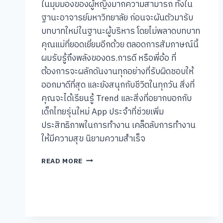
ในมุมมองของผู้หญิงมากความสามารถ ทั้งใน
ฐานะอาจารย์มหาวิทยาลัย ก่อนจะผันตัวมารับ
บทบาทใหม่ในฐานะผู้บริหาร โดยไม่พลาดบทบาท
คุณแม่ที่ยอดเยี่ยมอีกด้วย ตลอดการสัมภาษณ์นี้
ผมรับรู้ถึงพลังของดร.การดี หรือพี่อ้อ ที่
ต้องการจะผลักดันงานทุกอย่างที่รับผิดชอบให้
ออกมาดีที่สุด และยังสนุกกับชีวิตในทุกวัน สิ่งที่
คุณจะได้เรียนรู้ Trend และสิ่งที่อยากบอกกับ
เด็กไทยรุ่นใหม่ App ประจำที่ช่วยเพิ่ม
ประสิทธิภาพในการทำงาน เคล็ดลับการทำงาน
ให้มีความสุข นิยามความสำเร็จ
[คุย
READ MORE
แบบ
ชัชๆ]
#008:
ดร.การ
ดี
เลียว