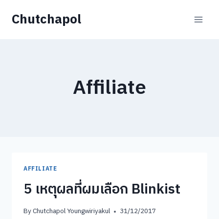
Skip
Chutchapol
to
content
Affiliate
AFFILIATE
5 เหตุผลที่ผมเลือก Blinkist
By
Chutchapol Youngwiriyakul
31/12/2017