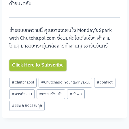
ด้วยนะครับ
ถ้าชอบบทความนี้ คุณอาจจะสนใจ Monday’s Spark
with Chutchapol.com ซึ่งผมคัดไอเดียเจ๋งๆ คำถาม
โดนๆ มาช่วยกระตุ้นพลังการทำงานทุกเช้าวันจันทร์
Click Here to Subscribe
Post
#
Chutchapol
#
Chutchapol Youngwiriyakul
#
conflict
Tags:
#
การทำงาน
#
ความขัดแย้ง
#
ชัชพล
#
ชัชพล ยังวิริยะกุล