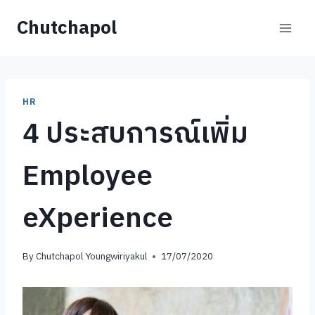
Skip
Chutchapol
to
content
HR
4 ประสบการณ์เพิ่ม
Employee
eXperience
By
Chutchapol Youngwiriyakul
17/07/2020