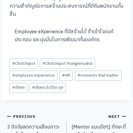
ความสำคัญต่อการสร้างประสบการณ์ที่ดีกับพนักงานทั้ง
สิ้น
Employee eXperience ที่ดีสร้างได้ ถ้าเข้าใจองค์
ประกอบ และมุ่งมั่นในการพัฒนาทั้งองค์กร
Post
#
Chutchapol
#
Chutchapol Youngwiriyakul
Tags:
#
employee experience
#
HR
#
moments that matter
#
ชัชพล
#
ชัชพล ยังวิริยะกุล
Post
PREVIOUS
NEXT
3 ปัจจัยลดความเสี่ยงภาวะ
[Mentor แบบชัชๆ] ทักษะที่
navigation