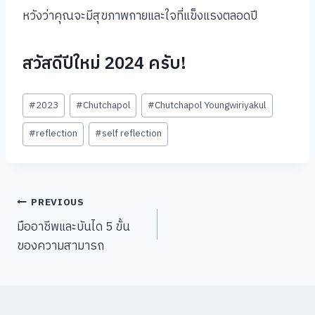
หวังว่าคุณจะมีสุขภาพกายและใจที่แข็งแรงตลอดปี
สวัสดีปีใหม่ 2024 ครับ!
Post
#
2023
#
Chutchapol
#
Chutchapol Youngwiriyakul
Tags:
#
reflection
#
self reflection
Post
PREVIOUS
มืออาชีพและบันได 5 ขั้น
navigation
ของความสามารถ