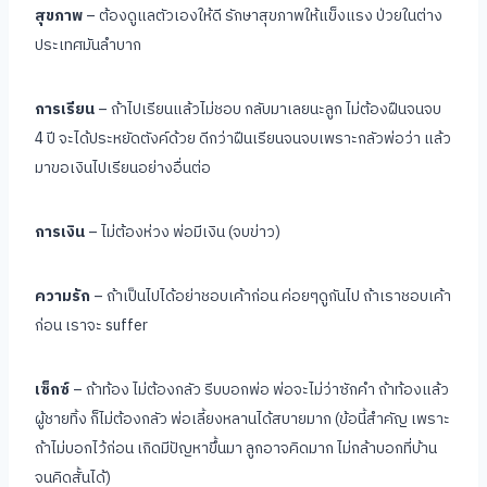
สุขภาพ
– ต้องดูแลตัวเองให้ดี รักษาสุขภาพให้แข็งแรง ป่วยในต่าง
ประเทศมันลำบาก
การเรียน
– ถ้าไปเรียนแล้วไม่ชอบ กลับมาเลยนะลูก ไม่ต้องฝืนจนจบ
4 ปี จะได้ประหยัดตังค์ด้วย ดีกว่าฝืนเรียนจนจบเพราะกลัวพ่อว่า แล้ว
มาขอเงินไปเรียนอย่างอื่นต่อ
การเงิน
– ไม่ต้องห่วง พ่อมีเงิน (จบข่าว)
ความรัก
– ถ้าเป็นไปได้อย่าชอบเค้าก่อน ค่อยๆดูกันไป ถ้าเราชอบเค้า
ก่อน เราจะ suffer
เซ็กซ์
– ถ้าท้อง ไม่ต้องกลัว รีบบอกพ่อ พ่อจะไม่ว่าซักคำ ถ้าท้องแล้ว
ผู้ชายทิ้ง ก็ไม่ต้องกลัว พ่อเลี้ยงหลานได้สบายมาก (ข้อนี้สำคัญ เพราะ
ถ้าไม่บอกไว้ก่อน เกิดมีปัญหาขึ้นมา ลูกอาจคิดมาก ไม่กล้าบอกที่บ้าน
จนคิดสั้นได้)