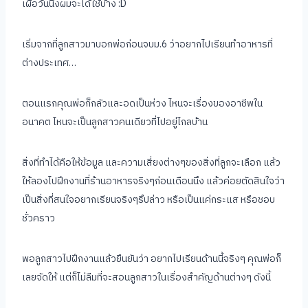
เผื่อวันนึงผมจะได้ใช้บ้าง :D
เริ่มจากที่ลูกสาวมาบอกพ่อก่อนจบม.6 ว่าอยากไปเรียนทำอาหารที่
ต่างประเทศ…
ตอนแรกคุณพ่อก็กลัวและอดเป็นห่วง ไหนจะเรื่องของอาชีพใน
อนาคต ไหนจะเป็นลูกสาวคนเดียวที่ไปอยู่ไกลบ้าน
สิ่งที่ทำได้คือให้ข้อมูล และความเสี่ยงต่างๆของสิ่งที่ลูกจะเลือก แล้ว
ให้ลองไปฝึกงานที่ร้านอาหารจริงๆก่อนเดือนนึง แล้วค่อยตัดสินใจว่า
เป็นสิ่งที่สนใจอยากเรียนจริงๆรึปล่าว หรือเป็นแค่กระแส หรือชอบ
ชั่วคราว
พอลูกสาวไปฝึกงานแล้วยืนยันว่า อยากไปเรียนด้านนี้จริงๆ คุณพ่อก็
เลยจัดให้ แต่ก็ไม่ลืมที่จะสอนลูกสาวในเรื่องสำคัญด้านต่างๆ ดังนี้