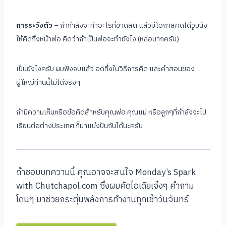
การระวังตัว
– ถ้ากำลังจะทำอะไรที่ขาดสติ แล้วมีโอกาสคิดได้วูบนึง
ให้คิดถึงหน้าพ่อ คิดว่าถ้าเป็นพ่อจะทำยังไง (หล่อมากครับ)
เป็นยังไงครับ ผมฟังจบแล้ว อดทึ่งในวิธีการคิด และคำสอนของ
ผู้ใหญ่ท่านนี้ไม่ได้จริงๆ
ถ้ามีความเห็นหรือข้อคิดสำหรับคุณพ่อ คุณแม่ หรือลูกๆที่กำลังจะไป
เรียนต่อต่างประเทศ ก็มาแบ่งปันกันได้นะครับ
ถ้าชอบบทความนี้ คุณอาจจะสนใจ Monday’s Spark
with Chutchapol.com ซึ่งผมคัดไอเดียเจ๋งๆ คำถาม
โดนๆ มาช่วยกระตุ้นพลังการทำงานทุกเช้าวันจันทร์