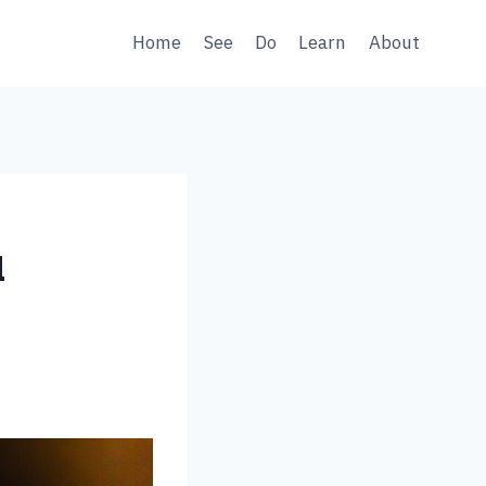
Home
See
Do
Learn
About
น