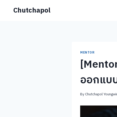
Skip
Chutchapol
to
content
MENTOR
[Mentor
ออกแบบ
By
Chutchapol Youngwir