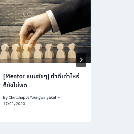
[Mentor
สร้าง n
By
Chutchap
02/04/201
[Mentor แบบชัชๆ] ทำดีเท่าไหร่
ก็ยังไม่พอ
By
Chutchapol Youngwiriyakul
17/01/2020