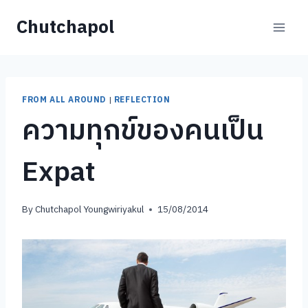
Skip
Chutchapol
to
content
FROM ALL AROUND
|
REFLECTION
ความทุกข์ของคนเป็น
Expat
By
Chutchapol Youngwiriyakul
15/08/2014