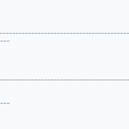
________________________________________
____
________________________________________
____