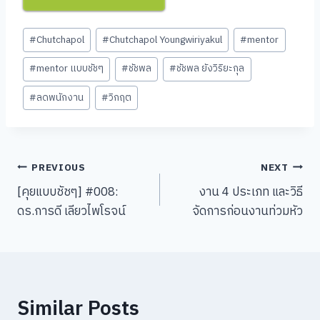
Post
#
Chutchapol
#
Chutchapol Youngwiriyakul
#
mentor
Tags:
#
mentor แบบชัชๆ
#
ชัชพล
#
ชัชพล ยังวิริยะกุล
#
ลดพนักงาน
#
วิกฤต
Post
PREVIOUS
NEXT
[คุยแบบชัชๆ] #008:
งาน 4 ประเภท และวิธี
navigation
ดร.การดี เลียวไพโรจน์
จัดการก่อนงานท่วมหัว
Similar Posts