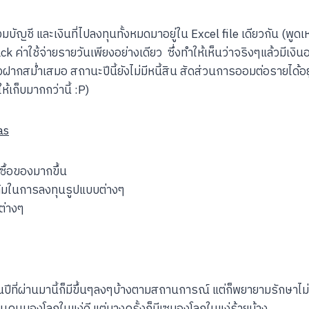
รวมบัญชี และเงินที่ไปลงทุนทั้งหมดมาอยู่ใน Excel file เดียวกัน (พูดเ
ck ค่าใช้จ่ายรายวันเพียงอย่างเดียว ซึ่งทำให้เห็นว่าจริงๆแล้วมีเงินอย
่งฝากสม่ำเสมอ สถานะปีนี้ยังไม่มีหนี้สิน สัดส่วนการออมต่อรายได้อย
้เก็บมากกว่านี้ :P)
as
ซื้อของมากขึ้น
เติมในการลงทุนรูปแบบต่างๆ
ต่างๆ
ที่ผ่านมานี้ก็มีขึ้นๆลงๆบ้างตามสถานการณ์ แต่ก็พยายามรักษาไม่
ป็นคนมองโลกในแง่ดี แต่บางครั้งก็มีเซมองโลกในแง่ร้ายบ้าง