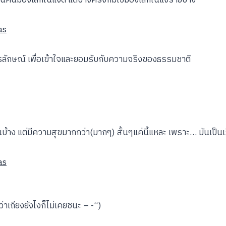
as
ักษณ์ เพื่อเข้าใจและยอมรับกับความจริงของธรรมชาติ
นบ้าง แต่มีความสุขมากกว่า(มากๆ) สั้นๆแค่นี้แหละ เพราะ… มันเป
as
มว่าเถียงยังไงก็ไม่เคยชนะ – -“)