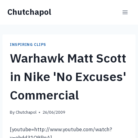
Skip
Chutchapol
to
content
INSPIRING CLIPS
Warhawk Matt Scott
in Nike 'No Excuses'
Commercial
By
Chutchapol
26/06/2009
[youtube=http://www.youtube.com/watch?
v=obdd31Q9PqA]