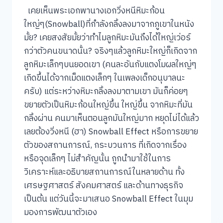
เคยเห็นพระเอกพานางเอกวิ่งหนีหิมะก้อน
ใหญ่ๆ(Snowball)ที่กำลังกลิ้งลงมาจากภูเขาในหนัง
มั้ย? เคยสงสัยมั้ยว่าทำไมลูกหิมะมันถึงได้ใหญ่เว่อร์
กว่าตัวคนขนาดนั้น? จริงๆแล้วลูกหิมะใหญ่ก็เกิดจาก
ลูกหิมะเล็กๆบนยอดเขา (คนละอันกับแตงโมผลใหญ่ๆ
เกิดขึ้นได้จากเม็ดแตงเล็กๆ ในเพลงเด็กอนุบาลนะ
ครับ) แต่ระหว่างหิมะกลิ้งลงมาตามเขา มันก็ค่อยๆ
ขยายตัวเป็นหิมะก้อนใหญ่ขึ้น ใหญ่ขึ้น จากหิมะที่มัน
กลิ้งผ่าน คนมาเห็นตอนลูกมันใหญ่มาก หยุดไม่ได้แล้ว
เลยต้องวิ่งหนี (ฮา) Snowball Effect หรือการขยาย
ตัวของสถานการณ์, กระบวนการ ที่เกิดจากเรื่อง
หรือจุดเล็กๆ ไม่สำคัญนั้น ถูกนำมาใช้ในการ
วิเคราะห์และอธิบายสถานการณ์ในหลายด้าน ทั้ง
เศรษฐศาสตร์ สังคมศาสตร์ และด้านทางธุรกิจ
เป็นต้น แต่วันนี้จะมาเสนอ Snowball Effect ในมุม
มองการพัฒนาตัวเอง