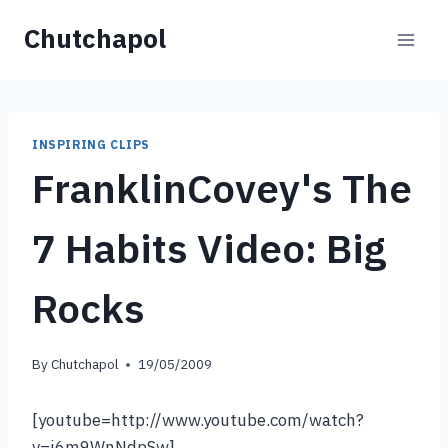
Skip
Chutchapol
to
content
INSPIRING CLIPS
FranklinCovey's The
7 Habits Video: Big
Rocks
By
Chutchapol
19/05/2009
[youtube=http://www.youtube.com/watch?
v=j6m9WnNdpSw]