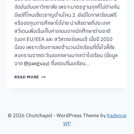
จัดอันดับมหาวิทยาลัย เพราะมาตรฐานทุกที่ไม่ต่างกัน
มีแต่ที่ไหนเชี่ยวชาญด้านไหน 2. ยังมีโอกาสเรียนฟรี
หรือขอทุนการศึกษาได้ง่าย น่าเสียดายที่ประเทศ
สวีเดนเพิ่งเริ่มเก็บค่าเทอมจากนักศึกษาต่างชาติ
(นอก EU/EEA และ สวิสเซอร์แลนด์) เมื่อปี 2010
นี่เอง เพราะต้องการลดจำนวนนักเรียนที่ตั้งใจลี้ภัย
สงครามจากตะวันออกกลางมากกว่าไปเรียน (ข้อมูล
จาก @paeguay) ซึ่งตอนที่ผมเรียน…
5
READ MORE
เหตุผล
ที่
ควร
ไป
เรียน
ต่อ
© 2026 Chutchapol - WordPress Theme by
Kadence
ที่
WP
สวีเดน