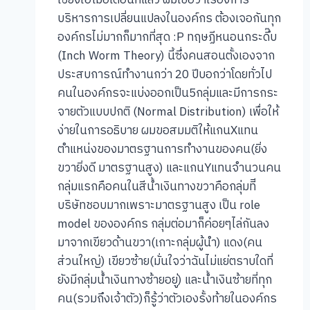
บริหารการเปลี่ยนแปลงในองค์กร ต้องเจอกันทุก
องค์กรไม่มากก็มากที่สุด :P ทฤษฏีหนอนกระดึ๊บ
(Inch Worm Theory) นี้ซึ่งคนสอนตั้งเองจาก
ประสบการณ์ทำงานกว่า 20 ปีบอกว่าโดยทั่วไป
คนในองค์กรจะแบ่งออกเป็น5กลุ่มและมีการกระ
จายตัวแบบปกติ (Normal Distribution) เพื่อให้
ง่ายในการอธิบาย ผมขอสมมติให้แกนXแทน
ตำแหน่งของมาตรฐานการทำงานของคน(ยิ่ง
ขวายิ่งดี มาตรฐานสูง) และแกนYแทนจำนวนคน
กลุ่มแรกคือคนในสีน้ำเงินทางขวาคือกลุ่มทีี
บริษัทชอบมากเพราะมาตรฐานสูง เป็น role
model ขององค์กร กลุ่มต่อมาก็ค่อยๆไล่กันลง
มาจากเขียวด้านขวา(เกาะกลุ่มผู้นำ) แดง(คน
ส่วนใหญ่) เขียวซ้าย(มั่นใจว่าฉันไม่แย่ตราบใดที่
ยังมีกลุ่มน้ำเงินทางซ้ายอยู่) และน้ำเงินซ้ายที่ทุก
คน(รวมถึงเจ้าตัว)ก็รู้ว่าตัวเองรั้งท้ายในองค์กร