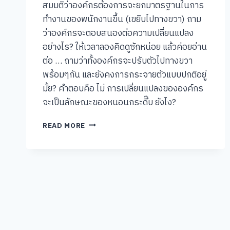
สมมติว่าองค์กรต้องการจะยกมาตรฐานในการ
ทำงานของพนักงานขึ้น (เขยิบไปทางขวา) ถาม
ว่าองค์กรจะตอบสนองต่อความเปลี่ยนแปลง
อย่างไร? ให้เวลาลองคิดดูซักหน่อย แล้วค่อยอ่าน
ต่อ … ถามว่าทั้งองค์กรจะปรับตัวไปทางขวา
พร้อมๆกัน และยังคงการกระจายตัวแบบปกติอยู่
มั้ย? คำตอบคือ ไม่ การเปลี่ยนแปลงขององค์กร
จะเป็นลักษณะของหนอนกระดึ๊บ ยังไง?
การ
READ MORE
บริหาร
ความ
เปลี่ยนแปลง
ใน
องค์
กร
กับ
ทฤษฏี
หนอ