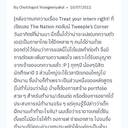
By
Chutchapol Youngwiriyakul
10/07/2011
[หลังจากบทความเรื่อง Treat your intern right! ที่
เขียนลง The Nation คอลัมน์ Tweeple’s Corner
วันอาทิตย์ที่ผ่านมา นึกขึ้นได้ว่าน่าจะแปล(บทความตัว
เอง)เป็นภาษาไทย ให้อีกหลาย ๆ คนได้อ่านด้วย
ออกตัวไว้ก่อนว่าการแปลนี้ไม่ได้แปลคำต่อคำ จึงมี
การตัดและเพิ่มตามความพอใจ เพราะได้รับอนุญาต
จากเจ้าของบทความแล้ว :P ] ทุกๆปี น้องๆนิสิต
นักศึกษาปี 3 ส่วนใหญ่จะใช้เวลาปิดเทอมใหญ่ไป
ฝึกงาน ซึ่งบ้างก็ทำเพราะเป็นส่วนหนึ่งของหลักสูตร
(ไม่ทำไม่จบว่างั้น) บ้างก็ต้องการสร้าง portfolio
สวย ๆ สำหรับทำงาน/เรียนต่อ หรือต้องการอยากได้
ประสบการณ์ทำงานจริง ๆ แต่คุณรู้รึปล่าวว่าเด็ก
ฝึกงานเค้าทำอะไรกัน? ผมเชื่อว่าเราอาจเคยได้ยิน
ตั้งแต่ไม่มีอะไรให้ทำ ชงกาแฟ ถ่ายเอกสาร ไปจนถึง
ทำงานที่มีคุณค่ามากๆประหยัดให้องค์กรเป็นล้าน