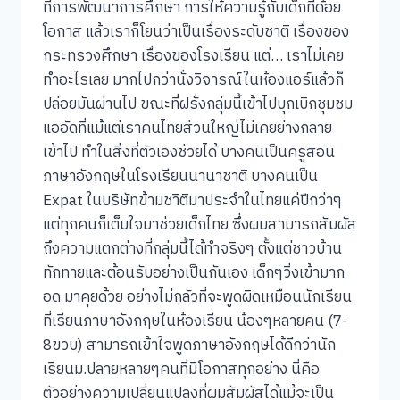
ที่การพัฒนาการศึกษา การให้ความรู้กับเด็กที่ด้อย
โอกาส แล้วเราก็โยนว่าเป็นเรื่องระดับชาติ เรื่องของ
กระทรวงศึกษา เรื่องของโรงเรียน แต่… เราไม่เคย
ทำอะไรเลย มากไปกว่านั่งวิจารณ์ในห้องแอร์แล้วก็
ปล่อยมันผ่านไป ขณะที่ฝรั่งกลุ่มนี้เข้าไปบุกเบิกชุมชม
แออัดที่แม้แต่เราคนไทยส่วนใหญ่ไม่เคยย่างกลาย
เข้าไป ทำในสิ่งที่ตัวเองช่วยได้ บางคนเป็นครูสอน
ภาษาอังกฤษในโรงเรียนนานาชาติ บางคนเป็น
Expat ในบริษัทข้ามชาิติมาประจำในไทยแค่ปีกว่าๆ
แต่ทุกคนก็เต็มใจมาช่วยเด็กไทย ซึ่งผมสามารถสัมผัส
ถึงความแตกต่างที่กลุ่มนี้ได้ทำจริงๆ ตั้งแต่ชาวบ้าน
ทักทายและต้อนรับอย่างเป็นกันเอง เด็กๆวิ่งเข้ามาก
อด มาคุยด้วย อย่างไม่กลัวที่จะพูดผิดเหมือนนักเรียน
ที่เรียนภาษาอังกฤษในห้องเรียน น้องๆหลายคน (7-
8ขวบ) สามารถเข้าใจพูดภาษาอังกฤษได้ดีกว่านัก
เรียนม.ปลายหลายๆคนที่มีโอกาสทุกอย่าง นี่คือ
ตัวอย่างความเปลี่ยนแปลงที่ผมสัมผัสได้แม้จะเป็น