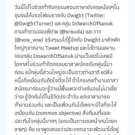
วันนี้ได้ไปช่วยทำกิจกรรมสอนภาษาอังกฤษน้องๆใน
ชุมชนโค้งรถไฟยมราชกับ Dwight (Twitter:
@DwightTurner) และกลุ่ม InSearchOfSanuk
ตามคำชวนของพี่ต่าย (@srisuda) และวาว
(@vow_vow) จริงๆผมได้รู้จักกับ Dwight มาสักพัก
ใหญ่ๆจากงาน Tweet Meetup และได้ตามผลงาน
ของกลุ่ม InsearchOfSanuk ผ่านเว็บแต่ไม่เคยมี
โอกาสไปร่วมทำกิจกรรมอาสาสมัครกับกลุ่มนี้มา
ก่อน แม้กลุ่มนี้ส่วนใหญ่จะเป็นชาวต่างชาติ แต่สิ่ง
หนึ่งที่เหมือนกันคือใจที่จะให้ ถ้าใครเคยทำงานอาสา
สมัครมาก่อนจะรู้ว่าแม้พื้นเพจะต่างกันจนไม่่น่าเชื่อ
ว่าจะรู้จักกันได้ในชีวิตประจำวัน แต่เราสามารถ
ทำงานร่วมกัน และเป็นเพื่อนกันได้เพราะมีใจที่จะให้
เหมือนกัน (common objective) สิ่งที่ผมทึ่งและ
ประทับใจกลุ่มนี้มากๆ (แถมเป็นการตบหน้าคนไทยก
ลายๆ) คือ เราพูดเสมอว่าประเทศเราจะพัฒนาได้อยู่