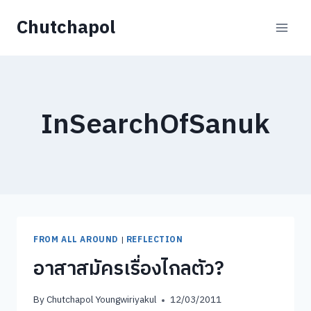
Skip
Chutchapol
to
content
InSearchOfSanuk
FROM ALL AROUND
|
REFLECTION
อาสาสมัครเรื่องไกลตัว?
By
Chutchapol Youngwiriyakul
12/03/2011