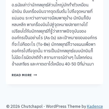
อ.ธนัยเล่าว่านักกลยุทธ์ส่วนใหญ่มักทำตัวเหมือน
นักบิน ขับเครื่องบินจากจุดเริ่มต้น ไปถึงจุดหมายที่
แน่นอน ระหว่างทางอาจมีลมพายุบ้าง นักบินก็ขับ
หลบหลีก พาเครื่องบินไปสู่จุดหมายปลายทางได้
เปรียบได้กับนักกลยุทธ์ที่รู้ว่าสภาพปัจจุบันของ
องค์กรเป็นอย่างไร (As-Is) และเป้าหมายขององค์กร
ที่จะไปคืออะไร (To-Be) นักกลยุทธ์ก็วางแผนเพื่อพา
องค์กรไปถึงจุดนั้น การเป็นนักกลยุทธ์แบบนักบินก็
ไม่มีอะไรผิดปกติถ้า สถานการณ์ต่างๆ ในโลกค่อน
ข้างเสถียร และคาดเดาได้เหมือน 40-50 ปีที่ผ่านมา
การ
READ MORE
วาง
กลยุทธ์
ใน
โลก
ยุค
VUCA
© 2026 Chutchapol - WordPress Theme by
Kadence