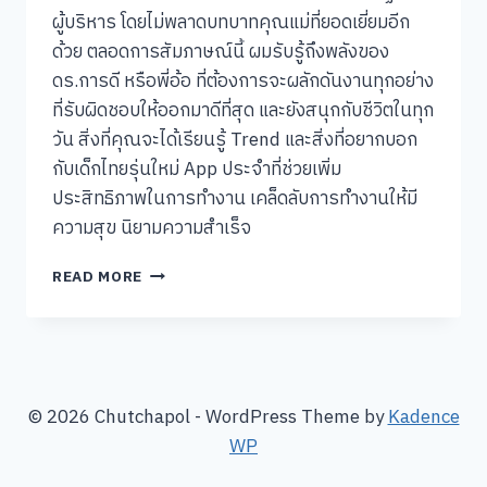
ผู้บริหาร โดยไม่พลาดบทบาทคุณแม่ที่ยอดเยี่ยมอีก
ด้วย ตลอดการสัมภาษณ์นี้ ผมรับรู้ถึงพลังของ
ดร.การดี หรือพี่อ้อ ที่ต้องการจะผลักดันงานทุกอย่าง
ที่รับผิดชอบให้ออกมาดีที่สุด และยังสนุกกับชีวิตในทุก
วัน สิ่งที่คุณจะได้เรียนรู้ Trend และสิ่งที่อยากบอก
กับเด็กไทยรุ่นใหม่ App ประจำที่ช่วยเพิ่ม
ประสิทธิภาพในการทำงาน เคล็ดลับการทำงานให้มี
ความสุข นิยามความสำเร็จ
[คุย
READ MORE
แบบ
ชัชๆ]
#008:
ดร.การ
ดี
เลียว
© 2026 Chutchapol - WordPress Theme by
Kadence
ไพโรจน์
WP