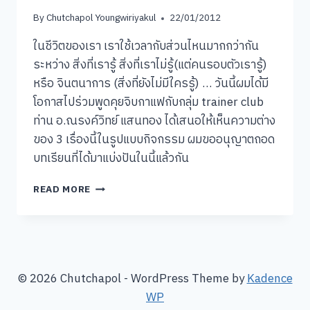
By
Chutchapol Youngwiriyakul
22/01/2012
ในชีวิตของเรา เราใช้เวลากับส่วนไหนมากกว่ากัน
ระหว่าง สิ่งที่เรารู้ สิ่งที่เราไม่รู้(แต่คนรอบตัวเรารู้)
หรือ จินตนาการ (สิ่งที่ยังไม่มีใครรู้) … วันนี้ผมได้มี
โอกาสไปร่วมพูดคุยจิบกาแฟกับกลุ่ม trainer club
ท่าน อ.ณรงค์วิทย์ แสนทอง ได้เสนอให้เห็นความต่าง
ของ 3 เรื่องนี้ในรูปแบบกิจกรรม ผมขออนุญาตถอด
บทเรียนที่ได้มาแบ่งปันในนี้แล้วกัน
สิ่ง
READ MORE
ที่
เรา
รู้
สิ่ง
ที่
เรา
© 2026 Chutchapol - WordPress Theme by
Kadence
ไม่รู้
WP
และ