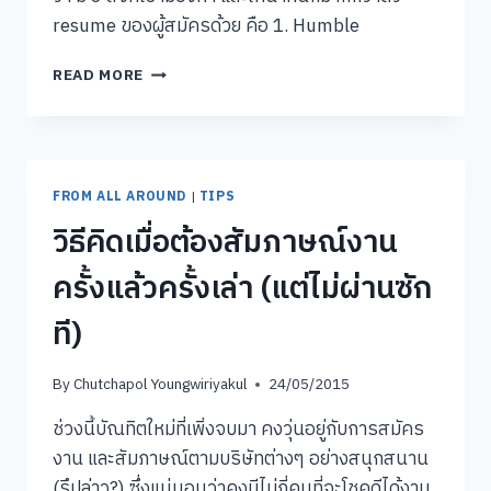
resume ของผู้สมัครด้วย คือ 1. Humble
3
READ MORE
สิ่ง
ที่
จะ
สำคัญ
กว่า
FROM ALL AROUND
|
TIPS
ใบ
วิธีคิดเมื่อต้องสัมภาษณ์งาน
สมัคร
ของ
ครั้งแล้วครั้งเล่า (แต่ไม่ผ่านซัก
คุณ
ที)
By
Chutchapol Youngwiriyakul
24/05/2015
ช่วงนี้บัณทิตใหม่ที่เพิ่งจบมา คงวุ่นอยู่กับการสมัคร
งาน และสัมภาษณ์ตามบริษัทต่างๆ อย่างสนุกสนาน
(รึปล่าว?) ซึ่งแน่นอนว่าคงมีไม่กี่คนที่จะโชคดีได้งาน