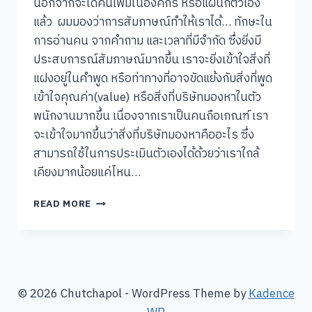
นอกจากจะได้คนเพิ่มในองค์กร หรือแผนกตัวเอง
แล้ว ผมมองว่าการสัมภาษณ์ทำให้เราได้… ทักษะใน
การอ่านคน จากคำถาม และเวลาที่มีจำกัด ซึ่งยิ่งมี
ประสบการณ์สัมภาษณ์มากขึ้น เราจะยิ่งเข้าใจสิ่งที่
แฝงอยู่ในคำพูด หรือท่าทางที่อาจขัดแย้งกับสิ่งที่พูด
เข้าใจคุณค่า(value) หรือสิ่งที่บริษัทมองหาในตัว
พนักงานมากขึ้น เนื่องจากเราเป็นคนถือเกณฑ์ เรา
จะเข้าใจมากขึ้นว่าสิ่งที่บริษัทมองหาคืออะไร ซึ่ง
สามารถใช้ในการประเมินตัวเองได้ด้วยว่าเราใกล้
เคียงมากน้อยแค่ไหน…
การ
READ MORE
สัมภาษณ์
งาน
ใน
มุม
ของ
ผู้
© 2026 Chutchapol - WordPress Theme by
Kadence
สัมภาษณ์