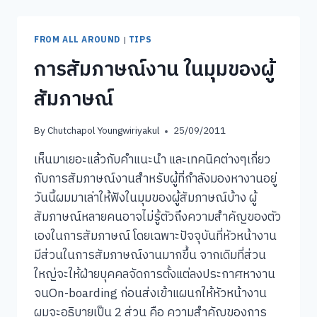
ต้อง
สัมภาษณ์
งาน
FROM ALL AROUND
|
TIPS
ครั้ง
การสัมภาษณ์งาน ในมุมของผู้
แล้ว
ครั้ง
สัมภาษณ์
เล่า
(แต่
ไม่
By
Chutchapol Youngwiriyakul
25/09/2011
ผ่าน
ซัก
เห็นมาเยอะแล้วกับคำแนะนำ และเทคนิคต่างๆเกี่ยว
ที)
กับการสัมภาษณ์งานสำหรับผู้ที่กำลังมองหางานอยู่
วันนี้ผมมาเล่าให้ฟังในมุมของผู้สัมภาษณ์บ้าง ผู้
สัมภาษณ์หลายคนอาจไม่รู้ตัวถึงความสำคัญของตัว
เองในการสัมภาษณ์ โดยเฉพาะปัจจุบันที่หัวหน้างาน
มีส่วนในการสัมภาษณ์งานมากขึ้น จากเดิมที่ส่วน
ใหญ่จะให้ฝ่ายบุคคลจัดการตั้งแต่ลงประกาศหางาน
จนOn-boarding ก่อนส่งเข้าแผนกให้หัวหน้างาน
ผมจะอธิบายเป็น 2 ส่วน คือ ความสำคัญของการ