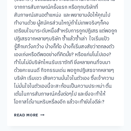
จากการสัมภาษณ์ครั้งแรก หรือทุกบริษัทที่
สัมภาษณ์เสนอตำแหน่ง และพยายามง้อให้คุณไป
ทำงานด้วย ผู้สมัครส่วนใหญ่ถ้าไม่เทพจริงๆก็คง
เตรียมใจมาระดับหนึ่งสำหรับการถูกปฏิเสธ แต่พอถูก
ปฏิเสธจากหลายๆบริษัท ซัำแล้วซ้ำเล่า ใจเริ่มแป้ว
รู้สึกเคว้งคว้าง บ้างก็ท้อ บ้างก็เริ่มสงสัยว่าตกลงตัว
เองเก่งหรือดีพออย่างที่คิดมั้ย? หรือแค่มโนไปเอง?
ทำไมไม่มีบริษัทไหนรับเราซักที ยิ่งหลายคนที่จบมา
ด้วยคะแนนดี กิจกรรมเด่น พอถูกปฏิเสธจากหลายๆ
บริษัท เริ่มเขว เสียความมั่นใจในตัวเอง ซึ่งเจ้าความ
ไม่มั่นใจในตัวเองนี้จะสะท้อนเป็นความประหม่า ตื่น
เต้นในการสัมภาษณ์ครั้งต่อๆไป และยิ่งจะทำให้
โอกาสได้งานหริบหรี่ลงอีก แล้วจะทำยังไงดีล่ะ?
วิธี
READ MORE
คิด
เมื่อ