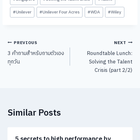
Tags:
#
Unilever
#
Unilever Four Acres
#
WDA
#
Wiley
Post
PREVIOUS
NEXT
3 คำถามสำหรับถามตัวเอง
Roundtable Lunch:
navigation
ทุกวัน
Solving the Talent
Crisis (part 2/2)
Similar Posts
5 secrets to high performance by