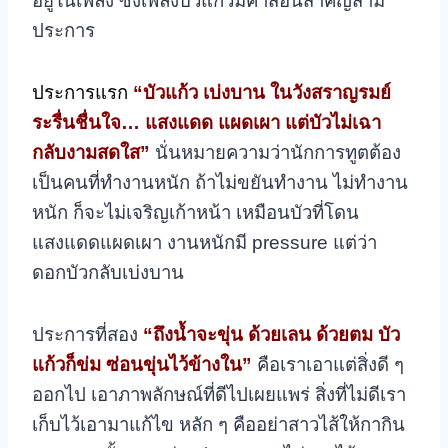
อยู่ในเพลง ซึ่งเพลงบัวแก้วมีคำสอนสำคัญสาม
ประการ
ประการแรก
“บัวแก้ว เบ่งบาน ในวังสราญรมย์
ระรื่นชื่นใจ… แสงแดด แผดเผา แต่บัวไม่เฉา
กลับงามสดใส”
นั่นหมายความว่านักการทูตต้อง
เป็นคนที่ทำงานหนัก ถ้าไม่ขยันทำงาน ไม่ทำงาน
หนัก ก็จะไม่เจริญเก้าหน้า เหมือนบัวที่โดน
แสงแดดแผดเผา งานหนักมี pressure แต่ว่า
ดอกบัวกลับเบ่งบาน
ประการที่สอง
“ถึงน้ำจะขุ่น ด้วยเลน ด้วยตม บัว
แก้วก็ข่ม ซ่อนขุ่นไว้ข้างใน”
คือเราเอาแต่สิ่งดี ๆ
ออกไป เอาภาพลักษณ์ที่ดีไปเผยแพร่ สิ่งที่ไม่ดีเรา
เก็บไว้เอามาแก้ไข หลัก ๆ คืออย่าสาวไส้ให้กากิน